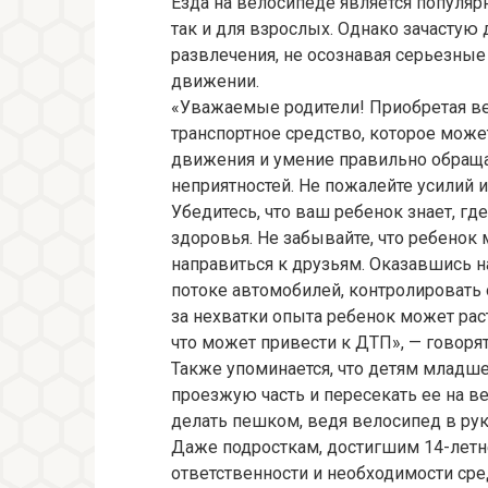
Езда на велосипеде является популя
так и для взрослых. Однако зачастую
развлечения, не осознавая серьезные
движении.
«Уважаемые родители! Приобретая вел
транспортное средство, которое мож
движения и умение правильно обраща
неприятностей. Не пожалейте усилий и
Убедитесь, что ваш ребенок знает, гд
здоровья. Не забывайте, что ребенок
направиться к друзьям. Оказавшись н
потоке автомобилей, контролировать 
за нехватки опыта ребенок может рас
что может привести к ДТП», — говоря
Также упоминается, что детям младш
проезжую часть и пересекать ее на в
делать пешком, ведя велосипед в рук
Даже подросткам, достигшим 14-летне
ответственности и необходимости ср