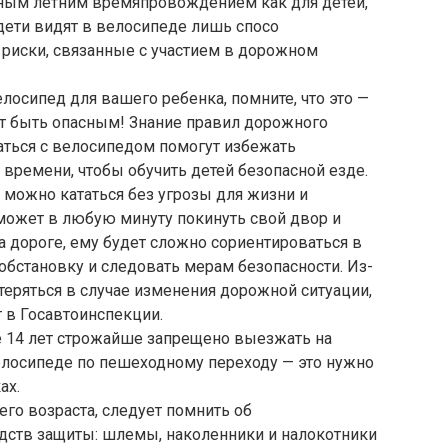
рным летним времяпровождением как для детей,
 дети видят в велосипеде лишь спосо
 риски, связанные с участием в дорожном
осипед для вашего ребенка, помните, что это —
ет быть опасным! Знание правил дорожного
ться с велосипедом помогут избежать
 времени, чтобы обучить детей безопасной езде.
е можно кататься без угрозы для жизни и
 может в любую минуту покинуть свой двор и
а дороге, ему будет сложно сориентироваться в
обстановку и следовать мерам безопасности. Из-
теряться в случае изменения дорожной ситуации,
т в Госавтоинспекции.
е 14 лет строжайше запрещено выезжать на
елосипеде по пешеходному переходу — это нужно
ах.
го возраста, следует помнить об
едств защиты: шлемы, наколенники и налокотники