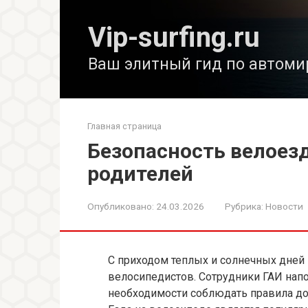
Перейти
к
Vip-surfing.ru
контенту
Ваш элитный гид по автоми
Главная страница
Безопасность велоезд
родителей
Опубликовано:
24.03.2026
Рубрика:
Новости
С приходом теплых и солнечных дней
велосипедистов. Сотрудники ГАИ нап
необходимости соблюдать правила до