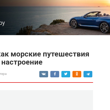
ру
как морские путешествия
 настроение
тера