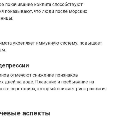
е покачивание кокпита способствуют
ия показывают, что люди после морских
нницы.
имата укрепляет иммунную систему, повышает
зм.
 депрессии
менов отмечают снижение признаков
их дней на воде. Плавание и пребывание на
тке серотонина, который снижает риск развития
ючевые аспекты