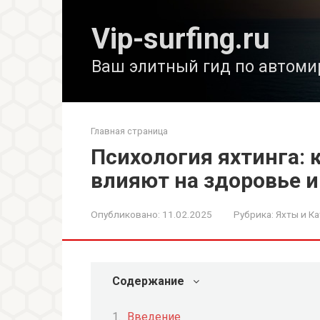
Перейти
к
Vip-surfing.ru
контенту
Ваш элитный гид по автоми
Главная страница
Психология яхтинга: 
влияют на здоровье и
Опубликовано:
11.02.2025
Рубрика:
Яхты и Ка
Содержание
Введение