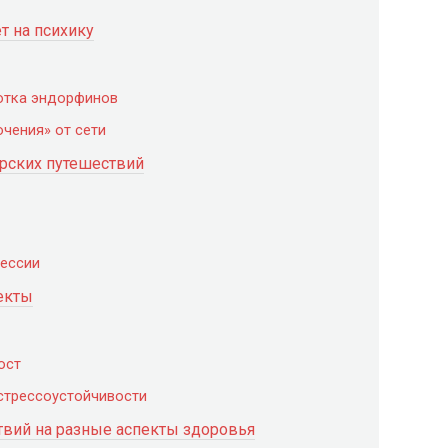
т на психику
отка эндорфинов
чения» от сети
рских путешествий
рессии
екты
ост
 стрессоустойчивости
твий на разные аспекты здоровья