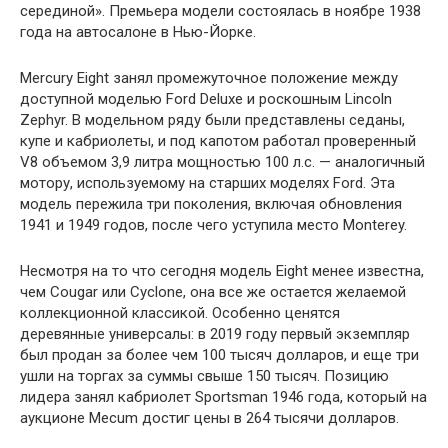
серединой». Премьера модели состоялась в ноябре 1938
года на автосалоне в Нью-Йорке.
Mercury Eight занял промежуточное положение между
доступной моделью Ford Deluxe и роскошным Lincoln
Zephyr. В модельном ряду были представлены седаны,
купе и кабриолеты, и под капотом работал проверенный
V8 объемом 3,9 литра мощностью 100 л.с. — аналогичный
мотору, используемому на старших моделях Ford. Эта
модель пережила три поколения, включая обновления
1941 и 1949 годов, после чего уступила место Monterey.
Несмотря на то что сегодня модель Eight менее известна,
чем Cougar или Cyclone, она все же остается желаемой
коллекционной классикой. Особенно ценятся
деревянные универсалы: в 2019 году первый экземпляр
был продан за более чем 100 тысяч долларов, и еще три
ушли на торгах за суммы свыше 150 тысяч. Позицию
лидера занял кабриолет Sportsman 1946 года, который на
аукционе Mecum достиг цены в 264 тысячи долларов.