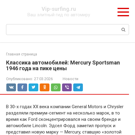
Перейти
Vip-surfing.ru
к
Ваш элитный гид по автомиру
контенту
Поиск:
Главная страница
Классика автомобилей: Mercury Sportsman
1946 года на пике цены
Опубликовано:
27.03.2026
Новости
В 30-х годах XX века компании General Motors и Chrysler
разделяли премиум-сегмент на несколько марок, в то
время как Ford сконцентрировался на своем бренде и
автомобиле Lincoln. Эдсел Форд заметил пропуск и
представил новую марку — Mercury, ставшую «золотой