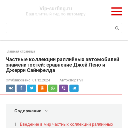
Перейти
Vip-surfing.ru
к
Ваш элитный гид по автомиру
контенту
Поиск:
Главная страница
Частные коллекции раллийных автомобилей
знаменитостей: сравнение Джей Лено и
Джерри Сайнфелда
Опубликовано:
01.12.2024
Автоспорт VIP
Содержание
Введение в мир частных коллекций раллийных