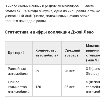
В числе самых ценных и редких экземпляров —
Lancia
Stratos HF
1974 года выпуска, одна из икон ралли, а также
уникальный Audi Quattro, положивший начало эпохе
полного привода в ралли.
Статистика и цифры коллекции Джей Лено
Максимал
Количество
Средний
рыночная
Критерий
автомобилей
возраст
стоимость
(млн $)
Раллийные
3.5 (Lancia
39
28 лет
автомобили
Stratos)
Общее
5 (легковой
количество
150+
35 лет
трофейный
автомобилей
автомобиль