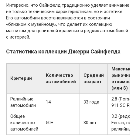
Интересно, что Сайнфелд традиционно уделяет внимание
не только техническим характеристикам, но и эстетике.
Его автомобили восстанавливаются в состоянии
«близком к музейному», что делает их коллекцию
магнитом для ценителей красивых и редких автомобилей
с историей.
Статистика коллекции Джерри Сайнфелда
Максимал
Количество
Средний
рыночная
Критерий
автомобилей
возраст
стоимость
(млн $)
Раллийные
2.8 (Porsch
14
33 года
автомобили
911 SC RS)
Общее
3.2 (редкие
количество
50+
30 лет
Ferrari, не
автомобилей
раллийные)