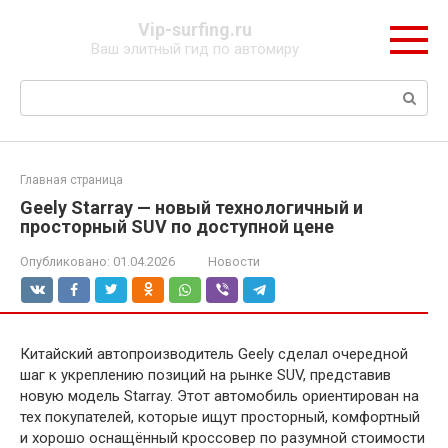
Перейти
Vip-surfing.ru
к
Ваш элитный гид по автомиру
контенту
Поиск:
Главная страница
Geely Starray — новый технологичный и
просторный SUV по доступной цене
Опубликовано:
01.04.2026
Новости
Китайский автопроизводитель Geely сделал очередной
шаг к укреплению позиций на рынке SUV, представив
новую модель Starray. Этот автомобиль ориентирован на
тех покупателей, которые ищут просторный, комфортный
и хорошо оснащённый кроссовер по разумной стоимости