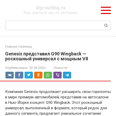
Перейти
Vip-surfing.ru
к
Ваш элитный гид по автомиру
контенту
Поиск:
Главная страница
Genesis представил G90 Wingback —
роскошный универсал с мощным V8
Опубликовано:
02.04.2026
Новости
Компания Genesis продолжает расширять свои горизонты
в мире премиум-автомобилей, представив на автосалоне
в Нью-Йорке концепт G90 Wingback. Этот роскошный
универсал, выполненный в формате, который редок для
данного сегмента, предлагает уникальное сочетание