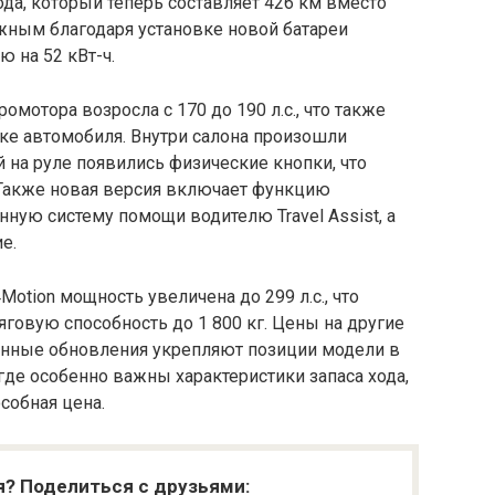
ода, который теперь составляет 426 км вместо
жным благодаря установке новой батареи
 на 52 кВт-ч.
омотора возросла с 170 до 190 л.с., что также
ке автомобиля. Внутри салона произошли
 на руле появились физические кнопки, что
Также новая версия включает функцию
ную систему помощи водителю Travel Assist, а
е.
Motion мощность увеличена до 299 л.с., что
говую способность до 1 800 кг. Цены на другие
анные обновления укрепляют позиции модели в
где особенно важны характеристики запаса хода,
собная цена.
я? Поделиться с друзьями: