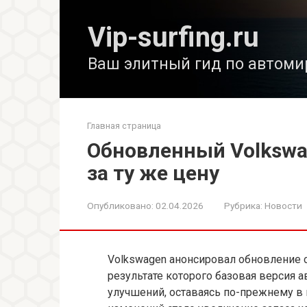
Перейти
к
Vip-surfing.ru
контенту
Ваш элитный гид по автоми
Главная страница
Обновленный Volkswag
за ту же цену
Опубликовано:
02.04.2026
Рубрика:
Новости
Volkswagen анонсировал обновление с
результате которого базовая версия 
улучшений, оставаясь по-прежнему в 