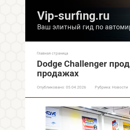
Перейти
к
Vip-surfing.ru
контенту
Ваш элитный гид по автоми
Главная страница
Dodge Challenger про
продажах
Опубликовано:
05.04.2026
Рубрика:
Новости