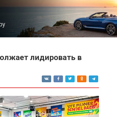
ру
должает лидировать в