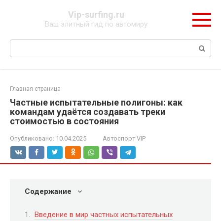
Перейти
Vip-surfing.ru
к
Ваш элитный гид по автомиру
контенту
Поиск:
Главная страница
Частные испытательные полигоны: как
командам удаётся создавать треки
стоимостью в состояния
Опубликовано:
10.04.2025
Автоспорт VIP
Содержание
Введение в мир частных испытательных