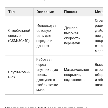
Тип
Описание
Плюсы
Минус
Ограни
Использует
радиус
Дешево,
С мобильной
сотовую
действи
высокая
связью
сеть для
всегда
скорость
(GSM/3G/4G)
передачи
покрыв
передачи
данных
открыт
море
Работает
через
Высока
спутниковую
Максимальное
стоимо
Спутниковый
связь,
покрытие,
оборуд
GPS
доступен в
надежность
и абон
любой точке
платы
мира