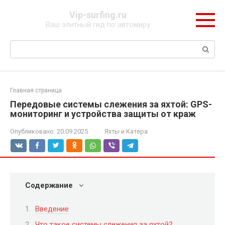
Перейти
Vip-surfing.ru
к
Ваш элитный гид по автомиру
контенту
Поиск:
Главная страница
Передовые системы слежения за яхтой: GPS-
мониторинг и устройства защиты от краж
Опубликовано:
20.09.2025
Яхты и Катера
Содержание
Введение
Что такое системы слежения за яхтой?