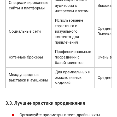
Максимум охвата
Специализированные
аудитории с
Высокая
сайты и платформы
интересом к яхтам.
Использование
таргетинга и
Средняя-
Социальные сети
визуального
Высокая
контента для
привлечения.
Профессиональные
Яхтенные брокеры
посредники с
Очень выс
базой клиентов.
Для премиальных и
Международные
эксклюзивных
Средняя
выставки и аукционы
моделей.
3.3. Лучшие практики продвижения
Организуйте просмотры и тест-драйвы яхты.