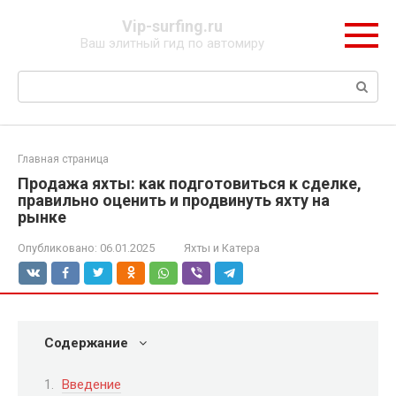
Перейти
Vip-surfing.ru
к
Ваш элитный гид по автомиру
контенту
Поиск:
Главная страница
Продажа яхты: как подготовиться к сделке,
правильно оценить и продвинуть яхту на
рынке
Опубликовано:
06.01.2025
Яхты и Катера
Содержание
Введение