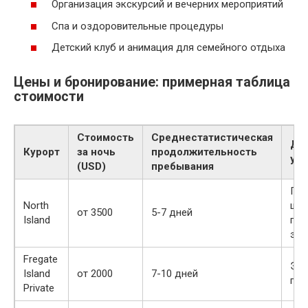
Организация экскурсий и вечерних мероприятий
Спа и оздоровительные процедуры
Детский клуб и анимация для семейного отдыха
Цены и бронирование: примерная таблица
стоимости
Стоимость
Среднестатистическая
До
Курорт
за ночь
продолжительность
усл
(USD)
пребывания
Пер
North
шеф
от 3500
5-7 дней
Island
по
экс
Fregate
Эко
Island
от 2000
7-10 дней
про
Private