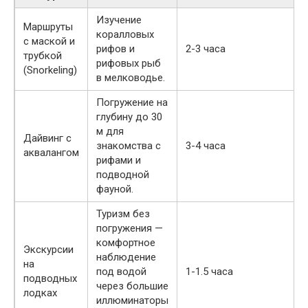
Изучение
Маршруты
коралловых
с маской и
рифов и
2-3 часа
трубкой
рифовых рыб
(Snorkeling)
в мелководье.
Погружение на
глубину до 30
м для
Дайвинг с
знакомства с
3-4 часа
аквалангом
рифами и
подводной
фауной.
Туризм без
погружения —
комфортное
Экскурсии
наблюдение
на
под водой
1-1.5 часа
подводных
через большие
лодках
иллюминаторы