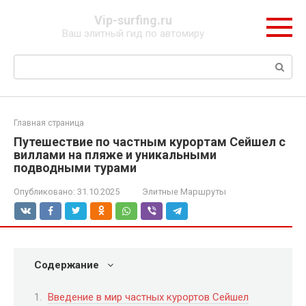
Перейти
Vip-surfing.ru
к
Ваш элитный гид по автомиру
контенту
Поиск:
Главная страница
Путешествие по частным курортам Сейшел с
виллами на пляже и уникальными
подводными турами
Опубликовано:
31.10.2025
Элитные Маршруты
Содержание
Введение в мир частных курортов Сейшел