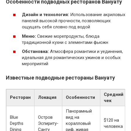
Особенности подводных ресторанов Вануату
Дизайн и технология:
Использование акриловых
панелей высокой прочности, позволяющих
ощущать себя словно под водой
Меню:
Свежие морепродукты, блюда
традиционной кухни с элементами фьюжн
Обстановка:
Атмосфера романтики и уединения,
идеальная для романтических ужинов и особых
мероприятий
Известные подводные рестораны Вануату
Средний
Ресторан
Локация
Особенности
чек
Панорамный
Blue
Остров
вид на
$120 на
Depths
Эспириту-
коралловый
человека
Dining
Санту
риф, живая