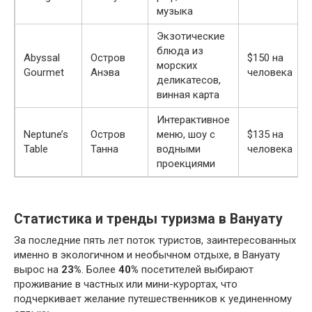
музыка
Экзотические
блюда из
Abyssal
Остров
$150 на
морских
Gourmet
Анэва
человека
деликатесов,
винная карта
Интерактивное
Neptune’s
Остров
меню, шоу с
$135 на
Table
Танна
водными
человека
проекциями
Статистика и тренды туризма в Вануату
За последние пять лет поток туристов, заинтересованных
именно в экологичном и необычном отдыхе, в Вануату
вырос на
23%
. Более
40%
посетителей выбирают
проживание в частных или мини-курортах, что
подчеркивает желание путешественников к уединенному