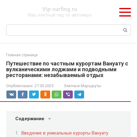
Перейти
Vip-surfing.ru
к
Ваш элитный гид по автомиру
контенту
Поиск:
Главная страница
Путешествие по частным курортам Вануату с
вулканическими лоджами и подводными
ресторанами: незабываемый отдых
Опубликовано:
27.03.2025
Элитные Маршруты
Содержание
Введение в уникальные курорты Вануату