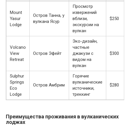
Просмотр
Mount
извержений
Остров Танна, у
Yasur
вблизи,
$250
вулкана Ясур
Lodge
экскурсии на
вулкан
Эко-дизайн,
Volcano
частные
View
Остров Эфейт
джакузи с
$300
Retreat
видом на
вулкан
Sulphur
Горячие
Springs
вулканические
Остров Амбрим
$280
Eco
источники,
Lodge
треккинг
Преимущества проживания в вулканических
лоджах