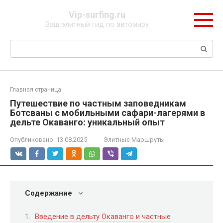
Перейти
Vip-surfing.ru
к
Ваш элитный гид по автомиру
контенту
Поиск:
Главная страница
Путешествие по частным заповедникам
Ботсваны с мобильными сафари-лагерями в
дельте Окаванго: уникальный опыт
Опубликовано:
13.08.2025
Элитные Маршруты
Содержание
Введение в дельту Окаванго и частные