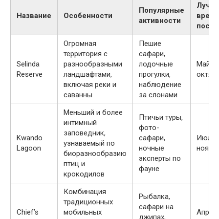
Лучш
Популярные
Название
Особенности
время
активности
посе
Огромная
Пешие
территория с
сафари,
Selinda
разнообразными
лодочные
Май —
Reserve
ландшафтами,
прогулки,
октяб
включая реки и
наблюдение
саванны
за слонами
Меньший и более
Птичьи туры,
интимный
фото-
заповедник,
Kwando
сафари,
Июль 
узнаваемый по
Lagoon
ночные
ноябр
биоразнообразию
эксперты по
птиц и
фауне
крокодилов
Комбинация
Рыбалка,
традиционных
сафари на
Chief’s
мобильных
Апрел
джипах,