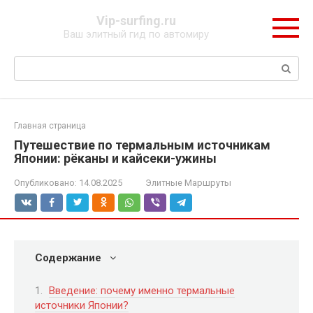
Перейти
Vip-surfing.ru
к
Ваш элитный гид по автомиру
контенту
Поиск:
Главная страница
Путешествие по термальным источникам
Японии: рёканы и кайсеки-ужины
Опубликовано:
14.08.2025
Элитные Маршруты
Содержание
Введение: почему именно термальные
источники Японии?