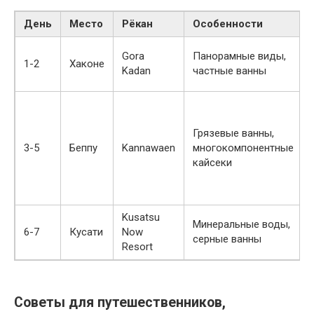
День
Место
Рёкан
Особенности
Gora
Панорамные виды,
1-2
Хаконе
Kadan
частные ванны
Грязевые ванны,
3-5
Беппу
Kannawaen
многокомпонентные
кайсеки
Kusatsu
Минеральные воды,
6-7
Кусати
Now
серные ванны
Resort
Советы для путешественников,