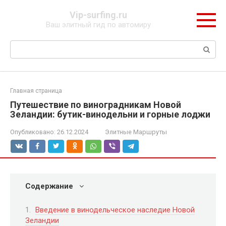
Перейти
Vip-surfing.ru
к
Ваш элитный гид по автомиру
контенту
Поиск:
Главная страница
Путешествие по виноградникам Новой
Зеландии: бутик-винодельни и горные лоджи
Опубликовано:
26.12.2024
Элитные Маршруты
Содержание
Введение в винодельческое наследие Новой
Зеландии