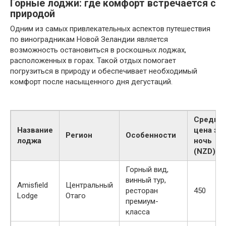
Горные лоджи: где комфорт встречается с
природой
Одним из самых привлекательных аспектов путешествия
по виноградникам Новой Зеландии является
возможность остановиться в роскошных лоджах,
расположенных в горах. Такой отдых помогает
погрузиться в природу и обеспечивает необходимый
комфорт после насыщенного дня дегустаций.
Средня
Название
цена за
Регион
Особенности
лоджа
ночь
(NZD)
Горный вид,
винный тур,
Amisfield
Центральный
ресторан
450
Lodge
Отаго
премиум-
класса