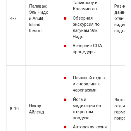
Таликасоу и
Палаван:
Разноо
Каламинган
Эль Нидо
дайв-са
Обзорная
4-7
и Апulit
отлична
экскурсия по
Island
видимо
лагунам Эль
Resort
водой
Нидо
Вечерние СПА
процедуры
Пляжный отдых
и снорклинг с
черепахами
Йога и
Эколог
медитация на
Накар
отдых в
8-10
открытом
Айленд
гармони
воздухе
природ
Авторская кухня