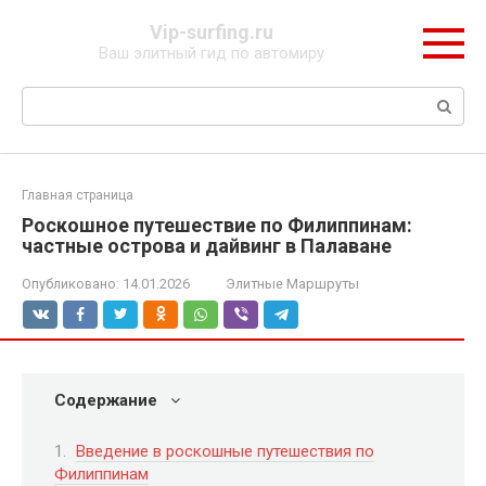
Перейти
Vip-surfing.ru
к
Ваш элитный гид по автомиру
контенту
Поиск:
Главная страница
Роскошное путешествие по Филиппинам:
частные острова и дайвинг в Палаване
Опубликовано:
14.01.2026
Элитные Маршруты
Содержание
Введение в роскошные путешествия по
Филиппинам