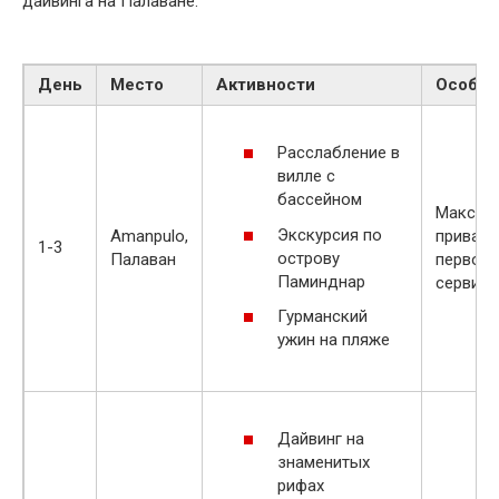
дайвинга на Палаване.
День
Место
Активности
Особен
Расслабление в
вилле с
бассейном
Максим
Экскурсия по
Amanpulo,
приватн
1-3
острову
Палаван
первок
Паминднар
сервис
Гурманский
ужин на пляже
Дайвинг на
знаменитых
рифах