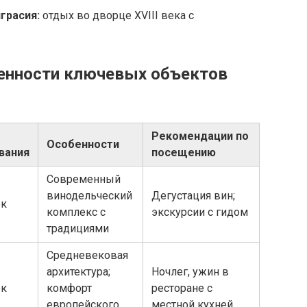
грасия:
отдых во дворце XVIII века с
бенности ключевых объектов
Рекомендации по
Особенности
вания
посещению
Современный
винодельческий
Дегустация вин;
ек
комплекс с
экскурсии с гидом
традициями
Средневековая
архитектура;
Ночлег, ужин в
ек
комфорт
ресторане с
европейского
местной кухней