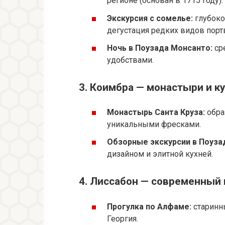
регионе (основан в 1715 году).
Экскурсия с сомелье:
глубоко
дегустация редких видов порт
Ночь в Поузада Монсанто:
ср
удобствами.
3. Коимбра — монастыри и к
Монастырь Санта Круза:
обра
уникальными фресками.
Обзорные экскурсии в Поуза
дизайном и элитной кухней.
4. Лиссабон — современный
Прогулка по Алфаме:
старинн
Георгия.