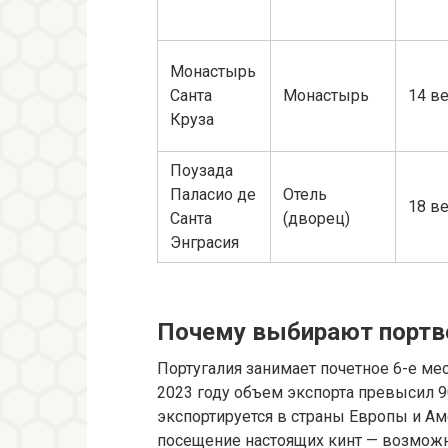
Монастырь
Санта
Монастырь
14 в
Круза
Поузада
Паласио де
Отель
18 в
Санта
(дворец)
Энграсия
Почему выбирают портве
Португалия занимает почетное 6-е мес
2023 году объем экспорта превысил 9
экспортируется в страны Европы и Ам
посещение настоящих кинт — возмож