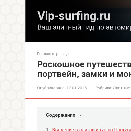
Перейти
к
Vip-surfing.ru
контенту
Ваш элитный гид по автоми
Главная страница
Роскошное путешеств
портвейн, замки и м
Опубликовано:
17.01.2025
Рубрика:
Элитные
Содержание
Введение в элитный тур по Португ