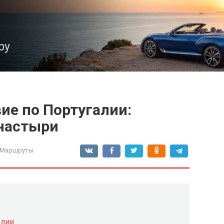
ру
ие по Португалии:
онастыри
 Маршруты
алии