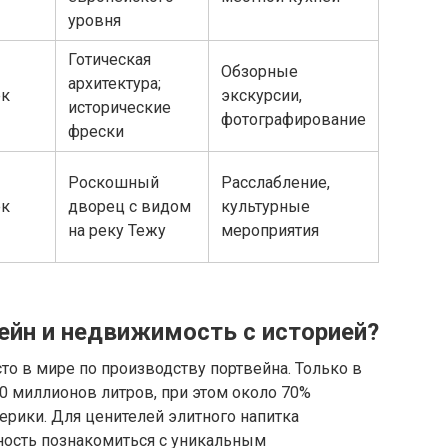
уровня
Готическая
Обзорные
архитектура;
ек
экскурсии,
исторические
фотографирование
фрески
Роскошный
Расслабление,
ек
дворец с видом
культурные
на реку Тежу
мероприятия
йн и недвижимость с историей?
то в мире по производству портвейна. Только в
0 миллионов литров, при этом около 70%
ерики. Для ценителей элитного напитка
ность познакомиться с уникальным