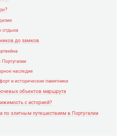
ды?
делия
ы отдыха
дников до замков
ортвейна
е Португалии
урное наследие
форт и исторические памятники
лючевых объектов маршрута
ижимость с историей?
а по элитным путешествиям в Португалии