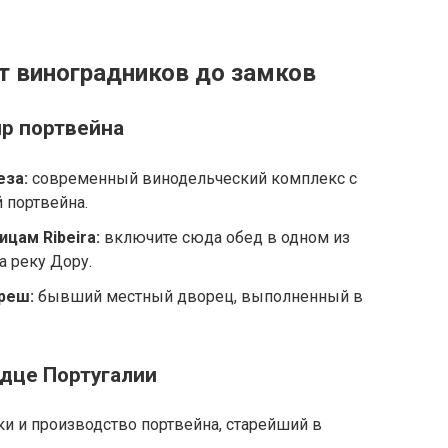
т виноградников до замков
ир портвейна
еза:
современный винодельческий комплекс с
 портвейна.
цам Ribeira:
включите сюда обед в одном из
а реку Дору.
реш:
бывший местный дворец, выполненный в
рдце Португалии
и и производство портвейна, старейший в