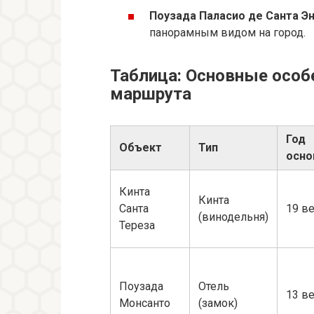
Поузада Паласио де Санта Эн
панорамным видом на город.
Таблица: Основные осо
маршрута
Год
Объект
Тип
осно
Кинта
Кинта
Санта
19 в
(винодельня)
Тереза
Поузада
Отель
13 в
Монсанто
(замок)