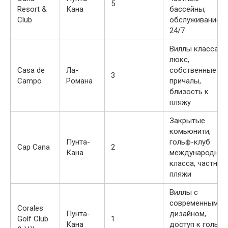
5
Resort &
Кана
бассейны,
Club
обслуживание
24/7
Виллы класса
люкс,
Casa de
Ла-
собственные
3
Campo
Романа
причалы,
близость к
пляжу
Закрытые
комьюнити,
Пунта-
гольф-клуб
Cap Cana
2
Кана
международног
класса, частные
пляжи
Виллы с
современным
Corales
Пунта-
дизайном,
Golf Club
1
Кана
доступ к гольф-