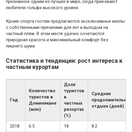
признанное одним из лучших в мире, сюда приезжают
любители гольфа высокого уровня.
Кроме спорта гостям предлагаются эксклюзивные виллы
с собственными причалами для яхт и выходом на
частный пляж. В этом месте удачно сочетаются
природная красота и максимальный комфорт без
лишнего шума.
Статистика и тенденции: рост интереса к
частным курортам
Доля
Количество
туристов
Средняя
туристов в
в
Год
продолжительнос
Доминикане
частных
отдыха (дней)
(млн)
резортах
(%)
2018
6.5
18
8.2