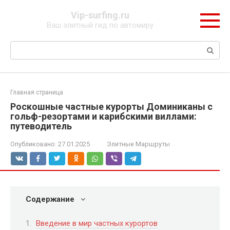
Перейти
Vip-surfing.ru
к
Ваш элитный гид по автомиру
контенту
Поиск:
Главная страница
Роскошные частные курорты Доминиканы с
гольф-резортами и карибскими виллами:
путеводитель
Опубликовано:
27.01.2025
Элитные Маршруты
Содержание
Введение в мир частных курортов