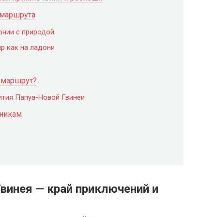
 маршрута
онии с природой
р как на ладони
т маршрут?
ития Папуа-Новой Гвинеи
нникам
винея — край приключений и