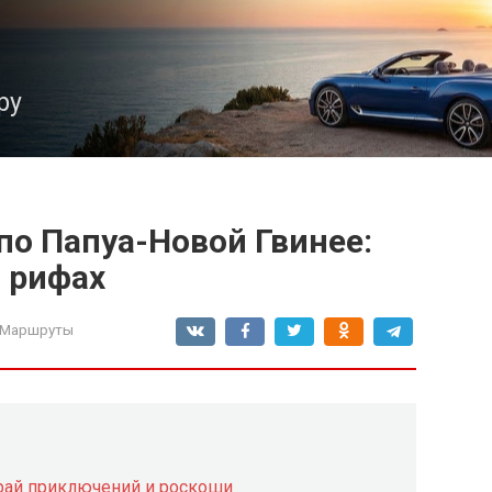
ру
о Папуа-Новой Гвинее:
 рифах
 Маршруты
край приключений и роскоши