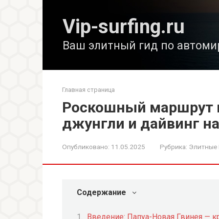
Перейти
к
Vip-surfing.ru
контенту
Ваш элитный гид по автоми
Главная страница
Роскошный маршрут п
джунгли и дайвинг на
Опубликовано:
11.05.2025
Рубрика:
Элитные
Содержание
Введение: Папуа-Новая Гвинея — 