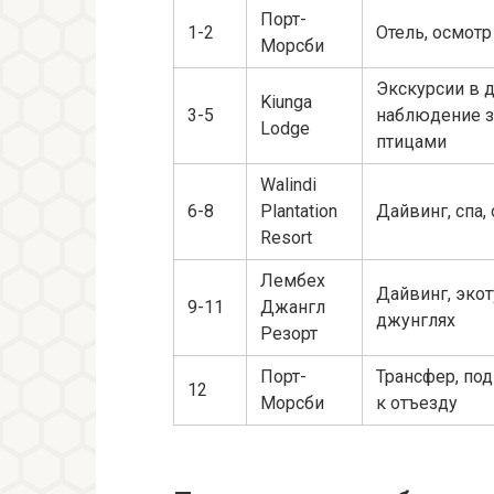
Порт-
1-2
Отель, осмотр
Морсби
Экскурсии в 
Kiunga
3-5
наблюдение з
Lodge
птицами
Walindi
6-8
Plantation
Дайвинг, спа,
Resort
Лембех
Дайвинг, эко
9-11
Джангл
джунглях
Резорт
Порт-
Трансфер, по
12
Морсби
к отъезду