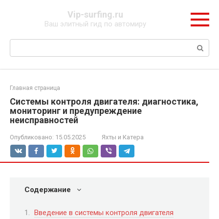
Перейти
Vip-surfing.ru
к
Ваш элитный гид по автомиру
контенту
Поиск:
Главная страница
Системы контроля двигателя: диагностика,
мониторинг и предупреждение
неисправностей
Опубликовано:
15.05.2025
Яхты и Катера
Содержание
Введение в системы контроля двигателя