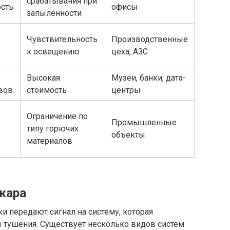
срабатывания при
ость
офисы
запыленности
Чувствительность
Производственные
к освещению
цеха, АЗС
Высокая
Музеи, банки, дата-
вов
стоимость
центры
Ограничение по
Промышленные
типу горючих
объекты
материалов
жара
и передают сигнал на систему, которая
 тушения. Существует несколько видов систем