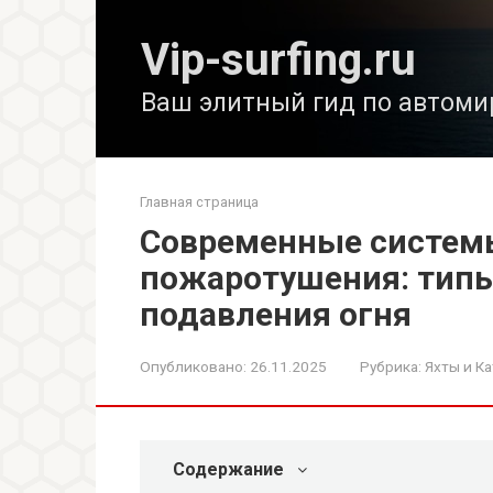
Перейти
к
Vip-surfing.ru
контенту
Ваш элитный гид по автоми
Главная страница
Современные систем
пожаротушения: типы
подавления огня
Опубликовано:
26.11.2025
Рубрика:
Яхты и Ка
Содержание