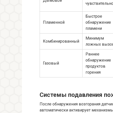
Дымовой
чувствительн
Быстрое
Пламенной
обнаружение
пламени
Минимум
Комбинированный
ложных вызо
Раннее
обнаружение
Газовый
продуктов
горения
Системы подавления по
После обнаружения возгорания датчик
автоматически активирует механизмы