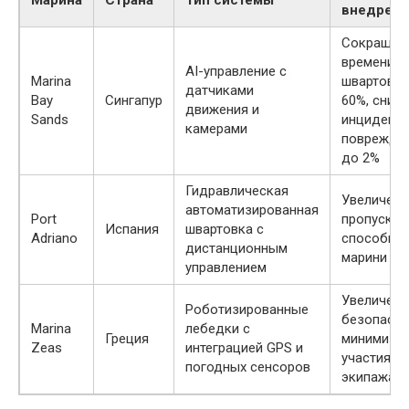
Марина
Страна
Тип системы
внедрени
Сокращен
времени
AI-управление с
Marina
швартовки
датчиками
Bay
Сингапур
60%, сниж
движения и
Sands
инцидент
камерами
поврежде
до 2%
Гидравлическая
Увеличени
автоматизированная
Port
пропускно
Испания
швартовка с
Adriano
способно
дистанционным
марини на
управлением
Увеличени
Роботизированные
безопасно
Marina
лебедки с
Греция
минимиза
Zeas
интеграцией GPS и
участия
погодных сенсоров
экипажа