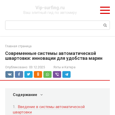
Перейти
Vip-surfing.ru
к
Ваш элитный гид по автомиру
контенту
Поиск:
Главная страница
Современные системы автоматической
швартовки: инновации для удобства марин
Опубликовано:
03.12.2025
Яхты и Катера
Содержание
Введение в системы автоматической
швартовки