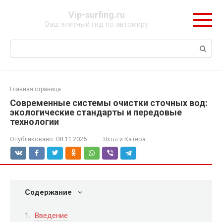
Перейти
Vip-surfing.ru
к
Ваш элитный гид по автомиру
контенту
Поиск:
Главная страница
Современные системы очистки сточных вод:
экологические стандарты и передовые
технологии
Опубликовано:
08.11.2025
Яхты и Катера
Содержание
Введение