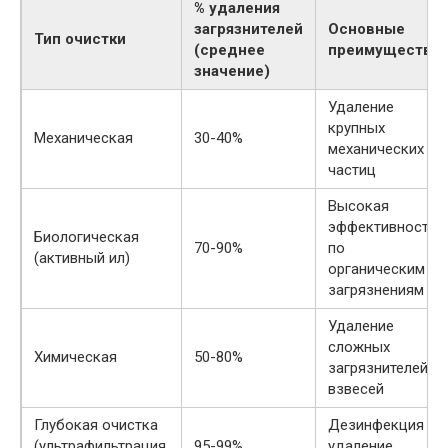
% удаления
загрязнителей
Основные
Тип очистки
(среднее
преимущества
значение)
Удаление
крупных
Механическая
30-40%
механических
частиц
Высокая
эффективность
Биологическая
70-90%
по
(активный ил)
органическим
загрязнениям
Удаление
сложных
Химическая
50-80%
загрязнителей и
взвесей
Глубокая очистка
Дезинфекция и
(ультрафильтрация,
95-99%
удаление