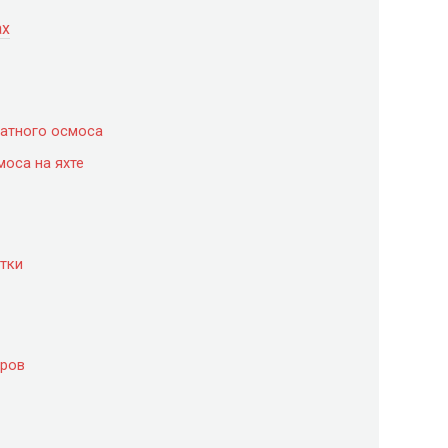
ах
атного осмоса
оса на яхте
тки
аров