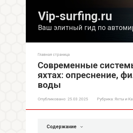
Перейти
к
Vip-surfing.ru
контенту
Ваш элитный гид по автоми
Главная страница
Современные систем
яхтах: опреснение, ф
воды
Опубликовано:
25.03.2025
Рубрика:
Яхты и Ка
Содержание