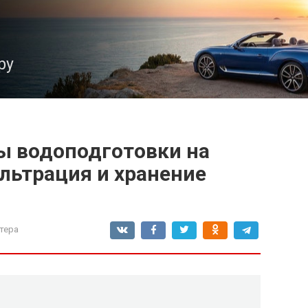
ру
ы водоподготовки на
ильтрация и хранение
тера