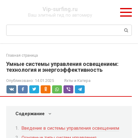
Перейти
Vip-surfing.ru
к
Ваш элитный гид по автомиру
контенту
Поиск:
Главная страница
Умные системы управления освещением:
технология и энергоэффективность
Опубликовано:
14.01.2025
Яхты и Катера
Содержание
Введение в системы управления освещением
Основные типы систем управления