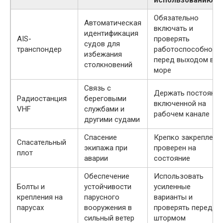
использованию
Обязательно
Автоматическая
включать и
идентификация
AIS-
проверять
судов для
транспондер
работоспособност
избежания
перед выходом в
столкновений
море
Связь с
Держать постоянн
Радиостанция
береговыми
включенной на
VHF
службами и
рабочем канале
другими судами
Спасение
Крепко закреплен и
Спасательный
экипажа при
проверен на
плот
аварии
состояние
Обеспечение
Использовать
Болты и
устойчивости
усиленные
крепления на
парусного
варианты и
парусах
вооружения в
проверять перед
сильный ветер
штормом