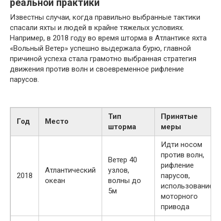
реальной практики
Известны случаи, когда правильно выбранные тактики
спасали яхты и людей в крайне тяжелых условиях.
Например, в 2018 году во время шторма в Атлантике яхта
«Вольный Ветер» успешно выдержала бурю, главной
причиной успеха стала грамотно выбранная стратегия
движения против волн и своевременное рифление
парусов.
Тип
Принятые
Год
Место
шторма
меры
Идти носом
против волн,
Ветер 40
рифление
Атлантический
узлов,
2018
парусов,
океан
волны до
использование
5м
моторного
привода