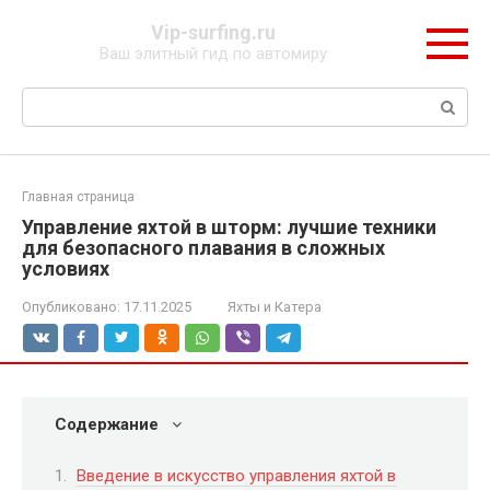
Перейти
Vip-surfing.ru
к
Ваш элитный гид по автомиру
контенту
Поиск:
Главная страница
Управление яхтой в шторм: лучшие техники
для безопасного плавания в сложных
условиях
Опубликовано:
17.11.2025
Яхты и Катера
Содержание
Введение в искусство управления яхтой в