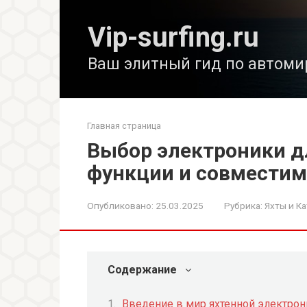
Перейти
к
Vip-surfing.ru
контенту
Ваш элитный гид по автоми
Главная страница
Выбор электроники д
функции и совместим
Опубликовано:
25.03.2025
Рубрика:
Яхты и Ка
Содержание
Введение в мир яхтенной электрон