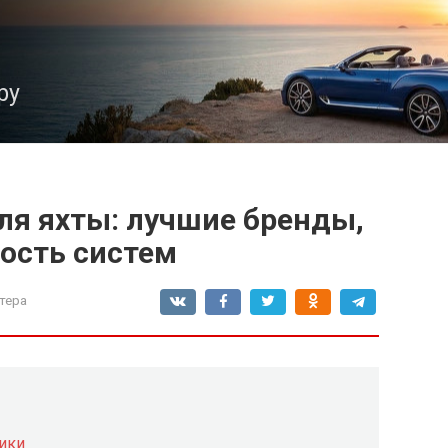
ру
ля яхты: лучшие бренды,
ость систем
тера
ики