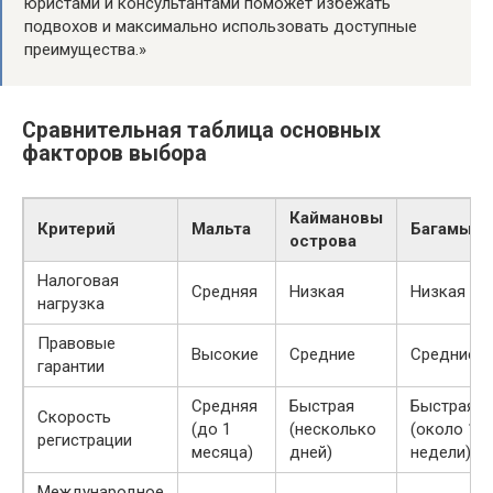
юристами и консультантами поможет избежать
подвохов и максимально использовать доступные
преимущества.»
Сравнительная таблица основных
факторов выбора
Каймановы
Критерий
Мальта
Багамы
острова
Налоговая
Средняя
Низкая
Низкая
нагрузка
Правовые
Высокие
Средние
Средние
гарантии
Средняя
Быстрая
Быстрая
Скорость
(до 1
(несколько
(около 1
регистрации
месяца)
дней)
недели)
Международное