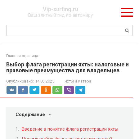
Перейти
Vip-surfing.ru
к
Ваш элитный гид по автомиру
контенту
Поиск:
Главная страница
Выбор флага регистрации яхты: налоговые и
правовые преимущества для владельцев
Опубликовано:
14.03.2025
Яхты и Катера
Содержание
Введение в понятие флага регистрации яхты
Почему выбор флага регистрации важен?