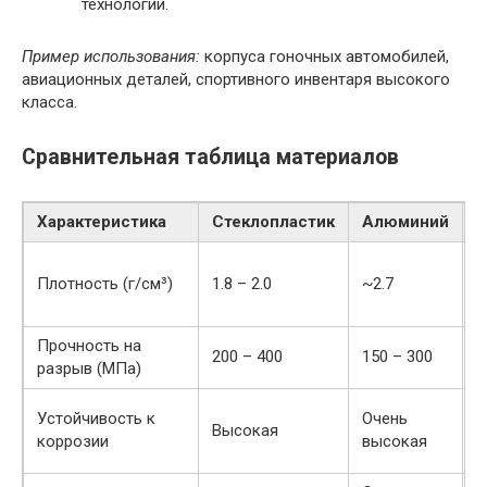
технологий.
Пример использования:
корпуса гоночных автомобилей,
авиационных деталей, спортивного инвентаря высокого
класса.
Сравнительная таблица материалов
Характеристика
Стеклопластик
Алюминий
С
Плотность (г/см³)
1.8 – 2.0
~2.7
7
Прочность на
200 – 400
150 – 300
4
разрыв (МПа)
Н
Устойчивость к
Очень
Высокая
у
коррозии
высокая
с