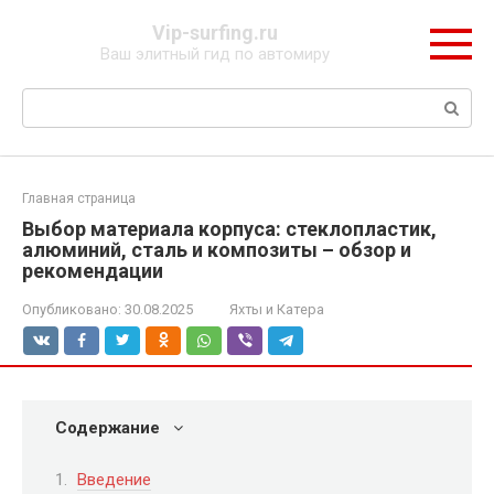
Перейти
Vip-surfing.ru
к
Ваш элитный гид по автомиру
контенту
Поиск:
Главная страница
Выбор материала корпуса: стеклопластик,
алюминий, сталь и композиты – обзор и
рекомендации
Опубликовано:
30.08.2025
Яхты и Катера
Содержание
Введение