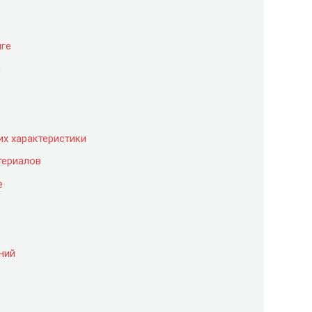
нге
й
их характеристики
териалов
е
ний