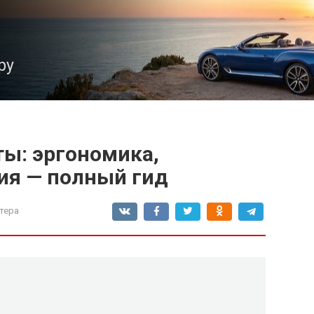
ру
ты: эргономика,
ия — полный гид
тера