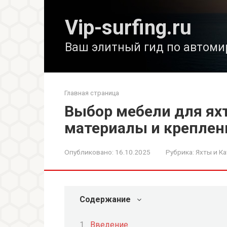
Перейти
к
Vip-surfing.ru
контенту
Ваш элитный гид по автоми
Главная страница
Выбор мебели для ях
материалы и креплен
Опубликовано:
16.10.2025
Рубрика:
Яхты и Ка
Содержание
Введение