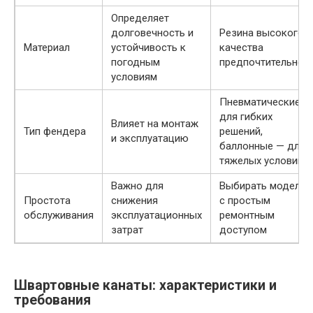
Определяет
долговечность и
Резина высокого
Материал
устойчивость к
качества
погодным
предпочтительнее
условиям
Пневматические
для гибких
Влияет на монтаж
Тип фендера
решений,
и эксплуатацию
баллонные — для
тяжелых условий
Важно для
Выбирать модели
Простота
снижения
с простым
обслуживания
эксплуатационных
ремонтным
затрат
доступом
Швартовные канаты: характеристики и
требования