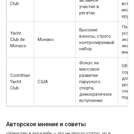
активное
Club
встре
участие в
морс
регатах.
круиз
Перс
Высокие
Yacht
услуги
взносы, строго
Club de
Монако
экску
контролируемый
Monaco
эколо
набор.
иници
Фокус на
Обуче
массовое
сорев
Corinthian
развитие
для в
Yacht
США
парусного
уровн
Club
спорта,
социа
демократичное
подде
вступление.
Авторское мнение и советы
«Членство в яхт-клубе — это не просто статус, но и