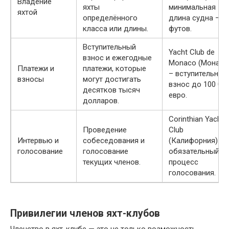
Владение
яхты
минимальная
яхтой
определённого
длина судна — 3
класса или длины.
футов.
Вступительный
Yacht Club de
взнос и ежегодные
Monaco (Монако
Платежи и
платежи, которые
– вступительный
взносы
могут достигать
взнос до 100 00
десятков тысяч
евро.
долларов.
Corinthian Yacht
Проведение
Club
Интервью и
собеседования и
(Калифорния) –
голосование
голосование
обязательный
текущих членов.
процесс
голосования.
Привилегии членов яхт-клубов
Членство в яхт-клубе — это не только возможность