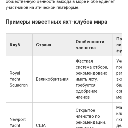
общественную ценность выхода в море и объединяет
участников на этической платформе.
Примеры известных яхт-клубов мира
Прив
Особенности
Клуб
Страна
соци
членства
функ
Жесткая
Участ
система отбора,
прес
Royal
рекомендовано
регат
Yacht
Великобритания
иметь яхту,
экск
Squadron
требуется
балы 
одобрение
соци
членов.
мероп
Масте
Открытое
класс
членство по
Newport
яхтен
рекомендации,
Yacht
США
дело