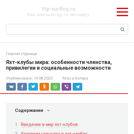
Перейти
Vip-surfing.ru
к
Ваш элитный гид по автомиру
контенту
Поиск:
Главная страница
Яхт-клубы мира: особенности членства,
привилегии и социальные возможности
Опубликовано:
19.08.2025
Яхты и Катера
Содержание
Введение в мир яхт-клубов
Критерии членства в яхт-клубах