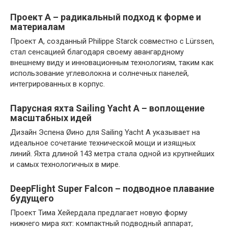
Проект A – радикальный подход к форме и
материалам
Проект A, созданный Philippe Starck совместно с Lürssen,
стал сенсацией благодаря своему авангардному
внешнему виду и инновационным технологиям, таким как
использование углеволокна и солнечных панелей,
интегрированных в корпус.
Парусная яхта Sailing Yacht A – воплощение
масштабных идей
Дизайн Эспена Øино для Sailing Yacht A указывает на
идеальное сочетание технической мощи и изящных
линий. Яхта длиной 143 метра стала одной из крупнейших
и самых технологичных в мире.
DeepFlight Super Falcon – подводное плавание
будущего
Проект Тима Хейердала предлагает новую форму
нижнего мира яхт: компактный подводный аппарат,