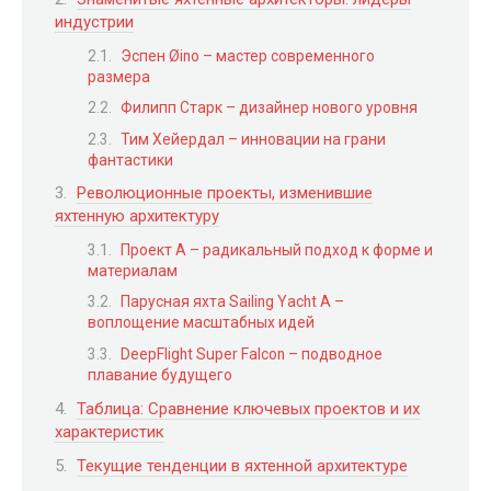
индустрии
Эспен Øino – мастер современного
размера
Филипп Старк – дизайнер нового уровня
Тим Хейердал – инновации на грани
фантастики
Революционные проекты, изменившие
яхтенную архитектуру
Проект A – радикальный подход к форме и
материалам
Парусная яхта Sailing Yacht A –
воплощение масштабных идей
DeepFlight Super Falcon – подводное
плавание будущего
Таблица: Сравнение ключевых проектов и их
характеристик
Текущие тенденции в яхтенной архитектуре