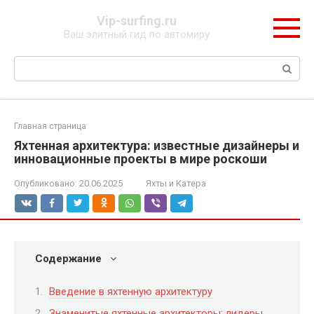
Перейти
Vip-surfing.ru
к
Ваш элитный гид по автомиру
контенту
Поиск:
Главная страница
Яхтенная архитектура: известные дизайнеры и
инновационные проекты в мире роскоши
Опубликовано:
20.06.2025
Яхты и Катера
Содержание
Введение в яхтенную архитектуру
Знаменитые яхтенные архитекторы: лидеры