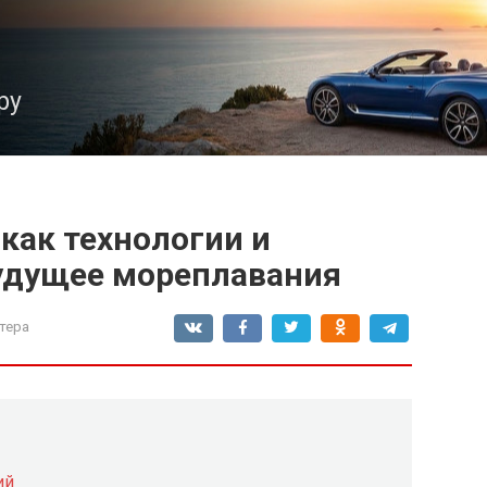
ру
как технологии и
удущее мореплавания
тера
ий