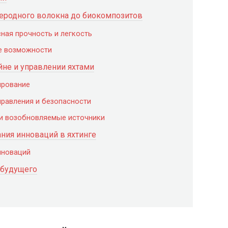
еродного волокна до биокомпозитов
ная прочность и легкость
е возможности
не и управлении яхтами
ирование
равления и безопасности
и возобновляемые источники
ния инноваций в яхтинге
нноваций
 будущего