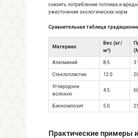
снизить потребление топлива и вред
ужесточения экологических норм.
Сравнительная таблица традиционны
Вес (кг/
П
Материал
м²)
(
Алюминий
8.5
3
Стеклопластик
12.0
2
Углеродное
4.5
6
волокно
Биокомпозит
5.0
2
Практические примеры и