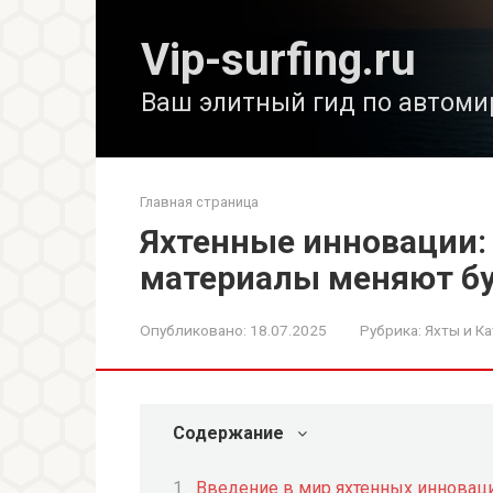
Перейти
к
Vip-surfing.ru
контенту
Ваш элитный гид по автоми
Главная страница
Яхтенные инновации: 
материалы меняют б
Опубликовано:
18.07.2025
Рубрика:
Яхты и Ка
Содержание
Введение в мир яхтенных инновац