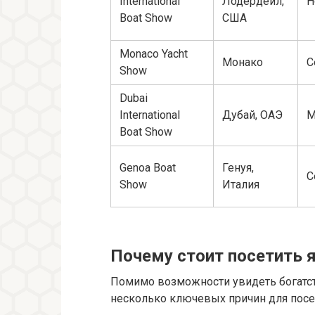
International
Лодердейл,
Н
Boat Show
США
Monaco Yacht
Монако
С
Show
Dubai
International
Дубай, ОАЭ
М
Boat Show
Genoa Boat
Генуя,
С
Show
Италия
Почему стоит посетить 
Помимо возможности увидеть богатств
несколько ключевых причин для пос