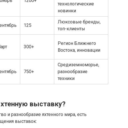
оябрь
1200+
технологические
новинки
Люксовые бренды,
ентябрь
125
топ-клиенты
Регион Ближнего
арт
300+
Востока, инновации
Средиземноморье,
ентябрь
750+
разнообразие
техники
яхтенную выставку?
о и разнообразие яхтенного мира, есть
ещения выставок: