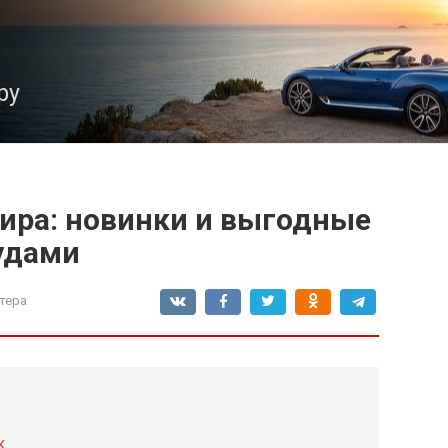
ру
ира: новинки и выгодные
удами
тера
к