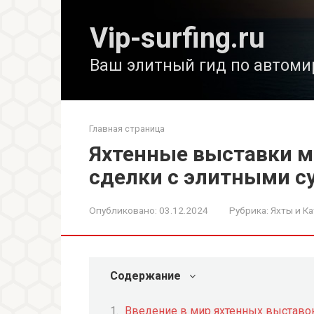
Перейти
к
Vip-surfing.ru
контенту
Ваш элитный гид по автоми
Главная страница
Яхтенные выставки м
сделки с элитными с
Опубликовано:
03.12.2024
Рубрика:
Яхты и Ка
Содержание
Введение в мир яхтенных выставо