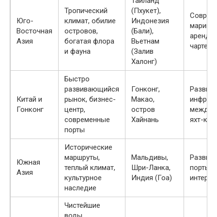
Таиланд
Тропический
(Пхукет),
Соврем
Юго-
климат, обилие
Индонезия
марина,
Восточная
островов,
(Бали),
аренды 
Азия
богатая флора
Вьетнам
чартеры
и фауна
(Залив
Халонг)
Быстро
развивающийся
Гонконг,
Развита
Китай и
рынок, бизнес-
Макао,
инфраст
Гонконг
центр,
остров
междун
современные
Хайнань
яхт-клу
порты
Исторические
маршруты,
Мальдивы,
Развив
Южная
теплый климат,
Шри-Ланка,
порты, 
Азия
культурное
Индия (Гоа)
интерес
наследие
Чистейшие
воды,