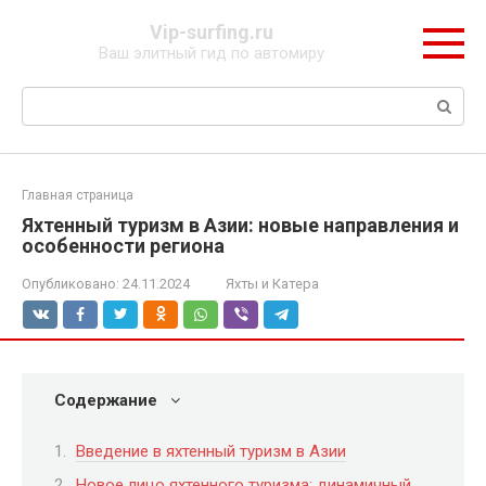
Перейти
Vip-surfing.ru
к
Ваш элитный гид по автомиру
контенту
Поиск:
Главная страница
Яхтенный туризм в Азии: новые направления и
особенности региона
Опубликовано:
24.11.2024
Яхты и Катера
Содержание
Введение в яхтенный туризм в Азии
Новое лицо яхтенного туризма: динамичный