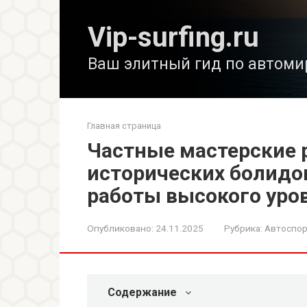
Перейти
к
Vip-surfing.ru
контенту
Ваш элитный гид по автоми
Главная страница
Частные мастерские 
исторических болидо
работы высокого уро
Опубликовано:
24.11.2025
Рубрика:
Автоспор
Содержание