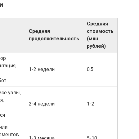
и
Средняя
Средняя
стоимость
продолжительность
(млн
рублей)
бор
нтация,
1-2 недели
0,5
бот
се узлы,
я,
2-4 недели
1-2
ся
или
лементов
1-3 месяца
5-10