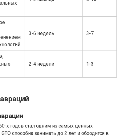
нальных
ое
3-6 недель
3-7
менением
хнологий
а,
жные
2-4 недели
1-3
авраций
таврации
60-х годов стал одним из самых ценных
GTO способна занимать до 2 лет и обходится в