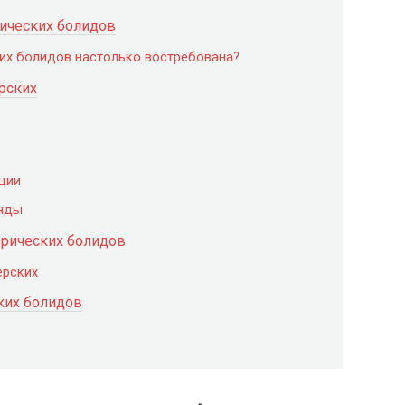
рических болидов
их болидов настолько востребована?
рских
ации
енды
орических болидов
ерских
ких болидов