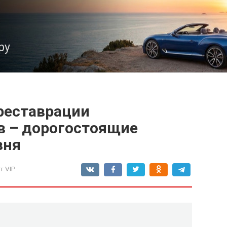
ру
реставрации
в – дорогостоящие
вня
т VIP