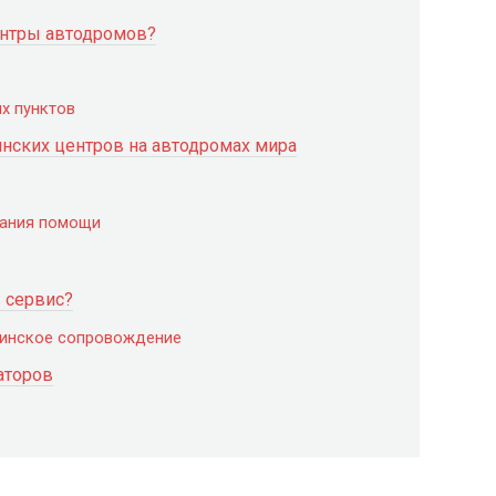
ентры автодромов?
х пунктов
ских центров на автодромах мира
зания помощи
в сервис?
цинское сопровождение
аторов