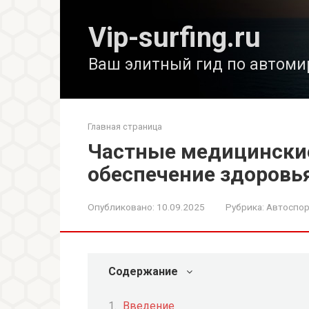
Перейти
к
Vip-surfing.ru
контенту
Ваш элитный гид по автоми
Главная страница
Частные медицински
обеспечение здоровья
Опубликовано:
10.09.2025
Рубрика:
Автоспор
Содержание
Введение