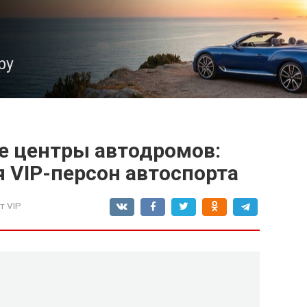
ру
е центры автодромов:
 VIP-персон автоспорта
т VIP