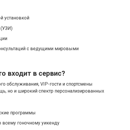
ой установкой
 (УЗИ)
ции
онсультаций с ведущими мировыми
то входит в сервис?
ого обслуживания, VIP-гости и спортсмены
щь, но и широкий спектр персонализированных
ские программы
о всему гоночному уикенду