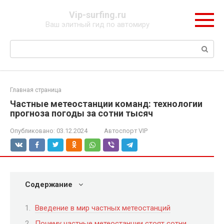
Перейти
Vip-surfing.ru
к
Ваш элитный гид по автомиру
контенту
Поиск:
Главная страница
Частные метеостанции команд: технологии
прогноза погоды за сотни тысяч
Опубликовано:
03.12.2024
Автоспорт VIP
Содержание
Введение в мир частных метеостанций
Почему частные метеостанции стоят сотни