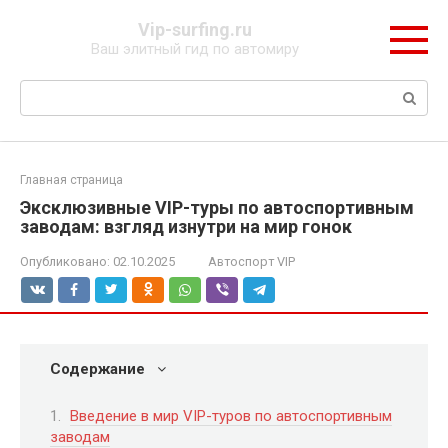
Перейти
Vip-surfing.ru
к
Ваш элитный гид по автомиру
контенту
Поиск:
Главная страница
Эксклюзивные VIP-туры по автоспортивным
заводам: взгляд изнутри на мир гонок
Опубликовано:
02.10.2025
Автоспорт VIP
Содержание
Введение в мир VIP-туров по автоспортивным
заводам