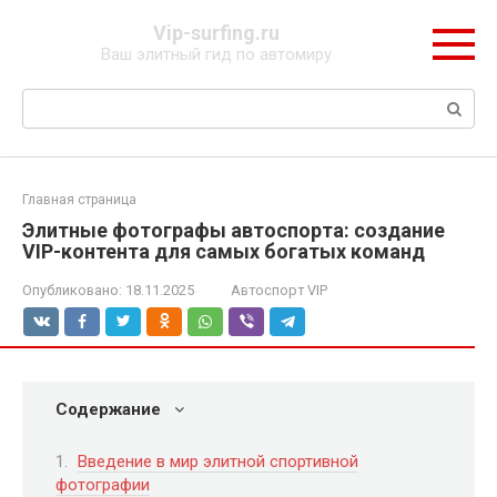
Перейти
Vip-surfing.ru
к
Ваш элитный гид по автомиру
контенту
Поиск:
Главная страница
Элитные фотографы автоспорта: создание
VIP-контента для самых богатых команд
Опубликовано:
18.11.2025
Автоспорт VIP
Содержание
Введение в мир элитной спортивной
фотографии