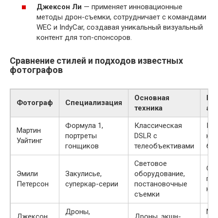
Джексон Ли
— применяет инновационные
методы дрон-съемки, сотрудничает с командами
WEC и IndyCar, создавая уникальный визуальный
контент для топ-спонсоров.
Сравнение стилей и подходов известных
фотографов
Основная
Це
Фотограф
Специализация
техника
ау
Формула 1,
Классическая
Ко
Мартин
портреты
DSLR с
ко
Уайтинг
гонщиков
телеобъективами
бр
Световое
Сп
Эмили
Закулисье,
оборудование,
пр
Петерсон
суперкар-серии
постановочные
кл
съемки
Дроны,
Ме
Джексон
Дроны, экшн-