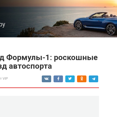
ру
нд Формулы-1: роскошные
зд автоспорта
т VIP