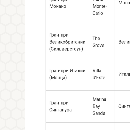
Мона
Монако
Monte-
Carlo
Гран-при
The
Великобритании
Вели
Grove
(Сильверстоун)
Гран-при Италии
Villa
Итал
(Монца)
d’Este
Marina
Гран-при
Bay
Синг
Сингапура
Sands