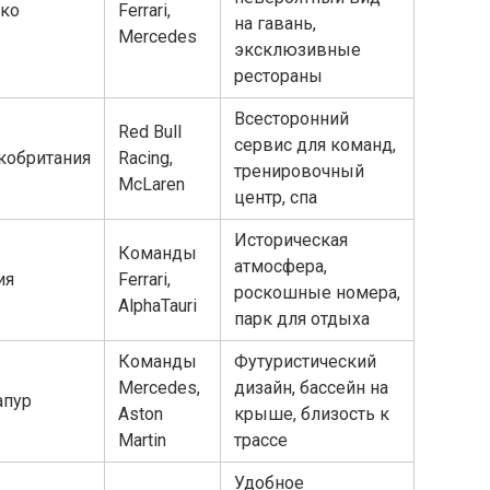
ко
Ferrari,
на гавань,
Mercedes
эксклюзивные
рестораны
Всесторонний
Red Bull
сервис для команд,
кобритания
Racing,
тренировочный
McLaren
центр, спа
Историческая
Команды
атмосфера,
ия
Ferrari,
роскошные номера,
AlphaTauri
парк для отдыха
Команды
Футуристический
Mercedes,
дизайн, бассейн на
апур
Aston
крыше, близость к
Martin
трассе
Удобное