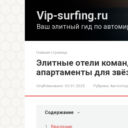
Перейти
к
Vip-surfing.ru
контенту
Ваш элитный гид по автоми
Главная страница
Элитные отели кома
апартаменты для звё
Опубликовано:
02.01.2025
Рубрика:
Автоспор
Содержание
Введение