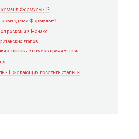
я команд Формулы-1?
ых командами Формулы-1
мвол роскоши в Монако
ританских этапов
я в элитных отелях во время этапов
анд
ы-1, желающих посетить этапы и