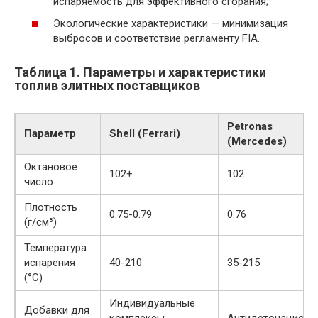
испаряемость для эффективного сгорания;
Экологические характеристики — минимизация
выбросов и соответствие регламенту FIA.
Таблица 1. Параметры и характеристики
топлив элитных поставщиков
Petronas
Параметр
Shell (Ferrari)
(Mercedes)
Октановое
102+
102
число
Плотность
0.75-0.79
0.76
(г/см³)
Температура
испарения
40-210
35-215
(°C)
Индивидуальные
Добавки для