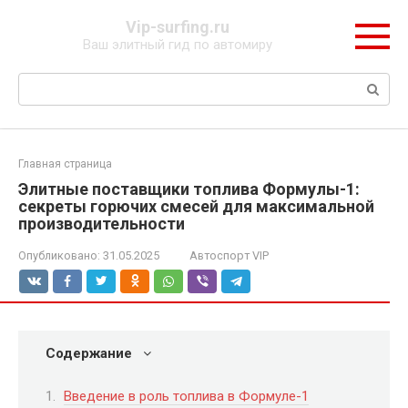
Перейти
Vip-surfing.ru
к
Ваш элитный гид по автомиру
контенту
Поиск:
Главная страница
Элитные поставщики топлива Формулы-1:
секреты горючих смесей для максимальной
производительности
Опубликовано:
31.05.2025
Автоспорт VIP
Содержание
Введение в роль топлива в Формуле-1