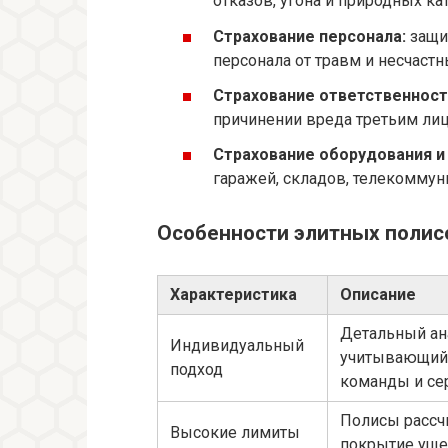
отказов, угона и природных ка
Страхование персонала:
защит
персонала от травм и несчастн
Страхование ответственност
причинении вреда третьим лиц
Страхование оборудования и
гаражей, складов, телекоммуни
Особенности элитных полис
Характеристика
Описание
Детальный ан
Индивидуальный
учитывающий
подход
команды и се
Полисы рассч
Высокие лимиты
покрытие уще