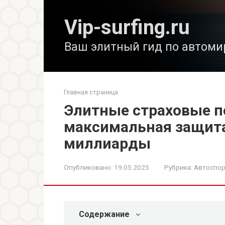
Перейти
к
Vip-surfing.ru
контенту
Ваш элитный гид по автоми
Главная страница
Элитные страховые п
максимальная защита
миллиарды
Опубликовано:
19.05.2025
Рубрика:
Автоспор
Содержание