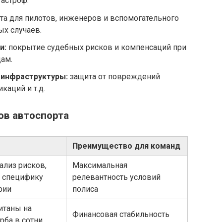
тастроф.
а для пилотов, инженеров и вспомогательного
ых случаев.
и:
покрытие судебных рисков и компенсаций при
ам.
 инфраструктуры:
защита от повреждений
каций и т.д.
ов автоспорта
Преимущество для команд
ализ рисков,
Максимальная
 специфику
релевантность условий
рии
полиса
итаны на
Финансовая стабильность
рба в сотни