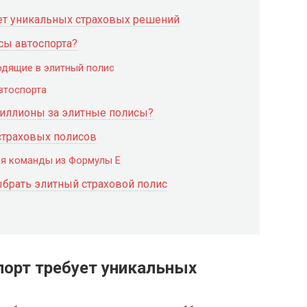
ует уникальных страховых решений
сы автоспорта?
одящие в элитный полис
втоспорта
иллионы за элитные полисы?
страховых полисов
ля команды из Формулы E
ыбрать элитный страховой полис
порт требует уникальных