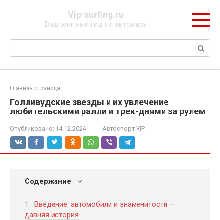
Перейти
Vip-surfing.ru
к
Ваш элитный гид по автомиру
контенту
Поиск:
Главная страница
Голливудские звезды и их увлечение
любительскими ралли и трек-днями за рулем
Опубликовано:
14.12.2024
Автоспорт VIP
Содержание
Введение: автомобили и знаменитости —
давняя история