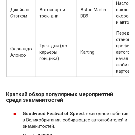
Настоящ
Джейсaн
Автоспорт и
Aston Martin
поклонн
Стэтхэм
трек-дни
DB9
скорост
и автого
Перед
становл
Трек-дни (до
професс
Фернандо
карьеры
Karting
автогон
Алонсо
гонщика)
начал с
любител
картов
Краткий обзор популярных мероприятий
среди знаменитостей
Goodwood Festival of Speed:
ежегодное событие
в Великобритании, собирающее автолюбителей и
знаменитостей.