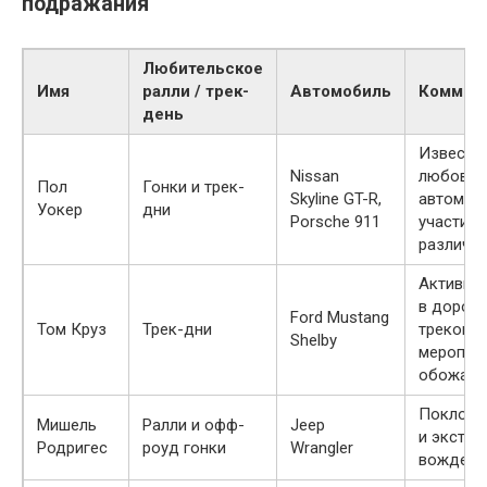
подражания
Любительское
Имя
ралли / трек-
Автомобиль
Коммен
день
Известен
Nissan
любовью
Пол
Гонки и трек-
Skyline GT-R,
автомоб
Уокер
дни
Porsche 911
участием
различны
Активно 
в дорож
Ford Mustang
Том Круз
Трек-дни
трековы
Shelby
мероприя
обожает
Поклонн
Мишель
Ралли и офф-
Jeep
и экстре
Родригес
роуд гонки
Wrangler
вождени