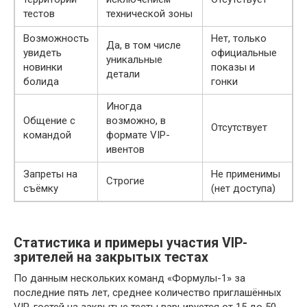
тестов
технической зоны
Возможность
Нет, только
Да, в том числе
увидеть
официальные
уникальные
новинки
показы и
детали
болида
гонки
Иногда
Общение с
возможно, в
Отсутствует
командой
формате VIP-
ивентов
Запреты на
Не применимы
Строгие
съёмку
(нет доступа)
Статистика и примеры участия VIP-
зрителей на закрытых тестах
По данным нескольких команд «Формулы-1» за
последние пять лет, среднее количество приглашённых
VIP-гостей на закрытые тесты варьируется от 15 до 50