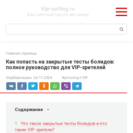
Перейти
Vip-surfing.ru
к
Ваш элитный гид по автомиру
контенту
Поиск:
Главная страница
Как попасть на закрытые тесты болидов:
полное руководство для VIP-зрителей
Опубликовано:
26.11.2024
Автоспорт VIP
Содержание
Что такое закрытые тесты болидов и кто
такие VIP-зрители?