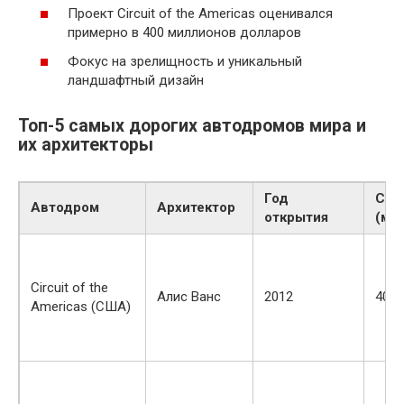
Проект Circuit of the Americas оценивался
примерно в 400 миллионов долларов
Фокус на зрелищность и уникальный
ландшафтный дизайн
Топ-5 самых дорогих автодромов мира и
их архитекторы
Год
Сто
Автодром
Архитектор
открытия
(млн
Circuit of the
Алис Ванс
2012
400
Americas (США)