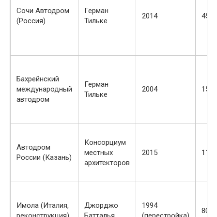
Сочи Автодром
Герман
2014
450
(Россия)
Тильке
Бахрейнский
Герман
международный
2004
150
Тильке
автодром
Консорциум
Автодром
местных
2015
110
России (Казань)
архитекторов
Имола (Италия,
Джорджо
1994
80
реконструкция)
Батталья
(перестройка)