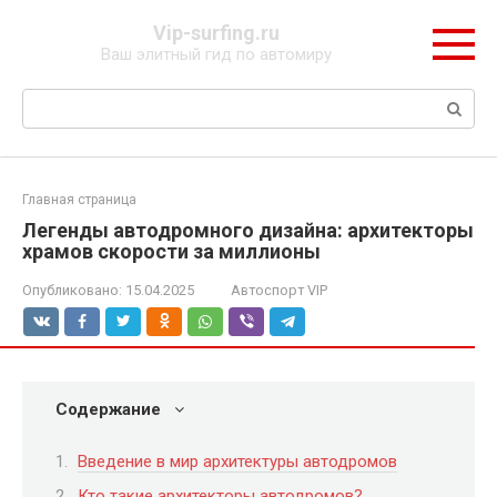
Перейти
Vip-surfing.ru
к
Ваш элитный гид по автомиру
контенту
Поиск:
Главная страница
Легенды автодромного дизайна: архитекторы
храмов скорости за миллионы
Опубликовано:
15.04.2025
Автоспорт VIP
Содержание
Введение в мир архитектуры автодромов
Кто такие архитекторы автодромов?