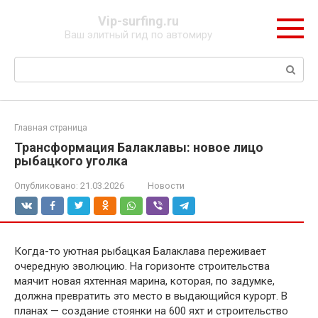
Перейти
Vip-surfing.ru
к
Ваш элитный гид по автомиру
контенту
Поиск:
Главная страница
Трансформация Балаклавы: новое лицо
рыбацкого уголка
Опубликовано:
21.03.2026
Новости
Когда-то уютная рыбацкая Балаклава переживает
очередную эволюцию. На горизонте строительства
маячит новая яхтенная марина, которая, по задумке,
должна превратить это место в выдающийся курорт. В
планах — создание стоянки на 600 яхт и строительство