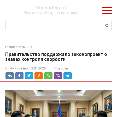
Перейти
Vip-surfing.ru
к
Ваш элитный гид по автомиру
контенту
Поиск:
Главная страница
Правительство поддержало законопроект о
знаках контроля скорости
Опубликовано:
03.04.2026
Новости